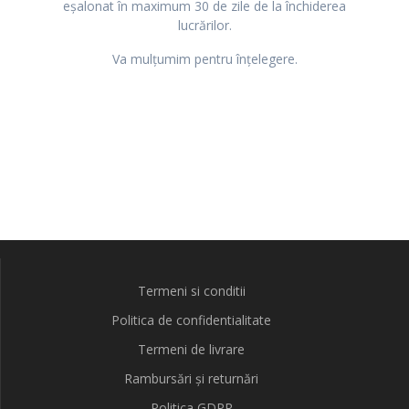
eșalonat în maximum 30 de zile de la închiderea
lucrărilor.
Va mulțumim pentru înțelegere.
Termeni si conditii
Politica de confidentialitate
Termeni de livrare
Rambursări și returnări
Politica GDPR