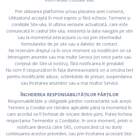
Prin utilizarea platformei și/sau plasarea unei comenzi,
Utilizatorul acceptă în mod expres și fără echivoc Termenii și
condițiile Site-ului, în ultima versiune actualizată, care este
comunicată în cadrul Site-ului, existentă la data navigării pe site
sau la momentul interacțiunii cu noi prin intermediul
formularelor de pe site sau a datelor de contact.
Ne rezervăm dreptul ca în orice moment să modificăm ori să
întrerupem anumite sau mai multe Servicii (ori orice parte sau
conținut din Site-ul nostru), fără notificarea în prealabil.
Nu vom fi răspunzători în fața dumneavoastră ori a oricărui terț
pentru modificările aduse, schimbările de prețuri, suspendarea
sau încetarea anumitor sau a mai multor Servicii.
ÎNCHEIEREA RESPONSABILITĂȚILOR PĂRȚILOR
Responsabilitățile și obligațiile părților contractante sub acești
Termeni și Condiții vor rămâne aplicabile până la momentul în
care acordul va fi încheiat de oricare dintre părți. Puteți încheia
respectarea Termenilor și Condițiilor, în orice moment, printr-o
notificare directă către SRS, comunicând că nu doriți
continuarea acestor prevederi, sau prin încetarea accesării Site-