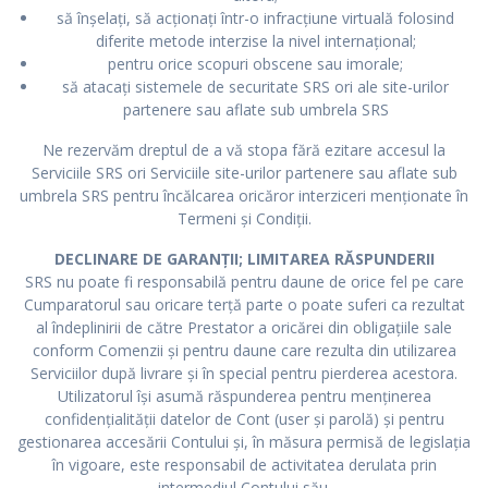
să înșelați, să acționați într-o infracțiune virtuală folosind
diferite metode interzise la nivel internațional;
pentru orice scopuri obscene sau imorale;
să atacați sistemele de securitate SRS ori ale site-urilor
partenere sau aflate sub umbrela SRS
Ne rezervăm dreptul de a vă stopa fără ezitare accesul la
Serviciile SRS ori Serviciile site-urilor partenere sau aflate sub
umbrela SRS pentru încălcarea oricăror interziceri menționate în
Termeni și Condiții.
DECLINARE DE GARANȚII; LIMITAREA RĂSPUNDERII
SRS nu poate fi responsabilă pentru daune de orice fel pe care
Cumparatorul sau oricare terță parte o poate suferi ca rezultat
al îndeplinirii de către Prestator a oricărei din obligațiile sale
conform Comenzii și pentru daune care rezulta din utilizarea
Serviciilor după livrare și în special pentru pierderea acestora.
Utilizatorul își asumă răspunderea pentru menținerea
confidențialității datelor de Cont (user și parolă) și pentru
gestionarea accesării Contului și, în măsura permisă de legislația
în vigoare, este responsabil de activitatea derulata prin
intermediul Contului său.