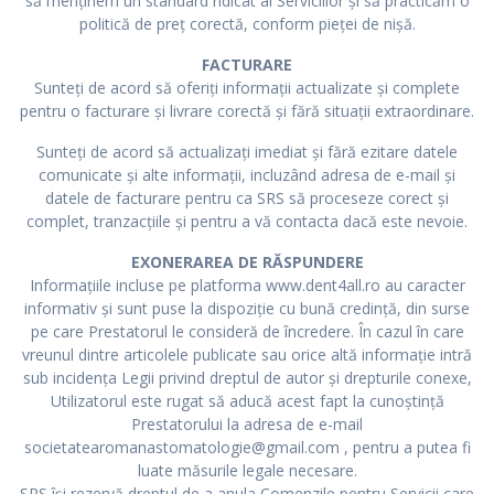
să menținem un standard ridicat al Serviciilor și să practicăm o
politică de preț corectă, conform pieței de nișă.
FACTURARE
Sunteți de acord să oferiți informații actualizate și complete
pentru o facturare și livrare corectă și fără situații extraordinare.
Sunteți de acord să actualizați imediat și fără ezitare datele
comunicate și alte informații, incluzând adresa de e-mail și
datele de facturare pentru ca SRS să proceseze corect și
complet, tranzacțiile și pentru a vă contacta dacă este nevoie.
EXONERAREA DE RĂSPUNDERE
Informaţiile incluse pe platforma www.dent4all.ro au caracter
informativ şi sunt puse la dispoziţie cu bună credință, din surse
pe care Prestatorul le consideră de încredere. În cazul în care
vreunul dintre articolele publicate sau orice altă informaţie intră
sub incidenţa Legii privind dreptul de autor şi drepturile conexe,
Utilizatorul este rugat să aducă acest fapt la cunoştinţă
Prestatorului la adresa de e-mail
societatearomanastomatologie@gmail.com , pentru a putea fi
luate măsurile legale necesare.
SRS îşi rezervă dreptul de a anula Comenzile pentru Servicii care