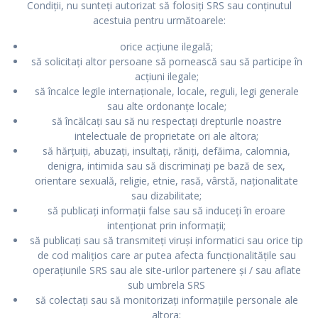
Condiții, nu sunteți autorizat să folosiți SRS sau conținutul
acestuia pentru următoarele:
orice acțiune ilegală;
să solicitați altor persoane să pornească sau să participe în
acțiuni ilegale;
să încalce legile internaționale, locale, reguli, legi generale
sau alte ordonanțe locale;
să încălcați sau să nu respectați drepturile noastre
intelectuale de proprietate ori ale altora;
să hărțuiți, abuzați, insultați, răniți, defăima, calomnia,
denigra, intimida sau să discriminați pe bază de sex,
orientare sexuală, religie, etnie, rasă, vârstă, naționalitate
sau dizabilitate;
să publicați informații false sau să induceți în eroare
intenționat prin informații;
să publicați sau să transmiteți viruși informatici sau orice tip
de cod malițios care ar putea afecta funcționalitățile sau
operațiunile SRS sau ale site-urilor partenere și / sau aflate
sub umbrela SRS
să colectați sau să monitorizați informațiile personale ale
altora;