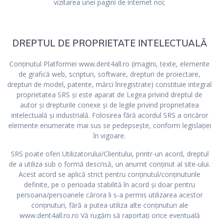
vizitarea unei pagini de internet noi;
DREPTUL DE PROPRIETATE INTELECTUALĂ
Conţinutul Platformei www.dent4all.ro (imagini, texte, elemente
de grafică web, scripturi, software, drepturi de proiectare,
drepturi de model, patente, mărci înregistrate) constituie integral
proprietatea SRS şi este aparat de Legea privind dreptul de
autor şi drepturile conexe şi de legile privind proprietatea
intelectuală şi industrială. Folosirea fără acordul SRS a oricăror
elemente enumerate mai sus se pedepseşte, conform legislaţiei
în vigoare.
SRS poate oferi Utilizatorului/Clientului, printr-un acord, dreptul
de a utiliza sub o formă descrisă, un anumit conţinut al site-ului.
Acest acord se aplică strict pentru conţinutul/conţinuturile
definite, pe o perioada stabilită în acord şi doar pentru
persoana/persoanele cărora li s-a permis utilizarea acestor
conţinuturi, fără a putea utiliza alte conţinuturi ale
www.dent4all.ro.ro Vă rugăm să raportați orice eventuală