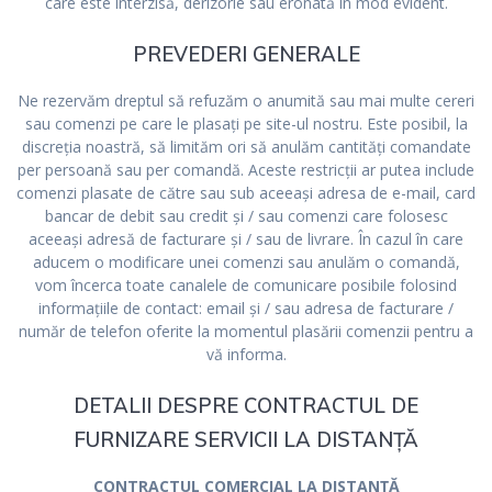
care este interzisă, derizorie sau eronată în mod evident.
PREVEDERI GENERALE
Ne rezervăm dreptul să refuzăm o anumită sau mai multe cereri
sau comenzi pe care le plasați pe site-ul nostru. Este posibil, la
discreția noastră, să limităm ori să anulăm cantități comandate
per persoană sau per comandă. Aceste restricții ar putea include
comenzi plasate de către sau sub aceeași adresa de e-mail, card
bancar de debit sau credit și / sau comenzi care folosesc
aceeași adresă de facturare și / sau de livrare. În cazul în care
aducem o modificare unei comenzi sau anulăm o comandă,
vom încerca toate canalele de comunicare posibile folosind
informațiile de contact: email și / sau adresa de facturare /
număr de telefon oferite la momentul plasării comenzii pentru a
vă informa.
DETALII DESPRE CONTRACTUL DE
FURNIZARE SERVICII LA DISTANȚĂ
CONTRACTUL COMERCIAL LA DISTANȚĂ