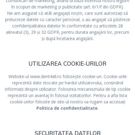
comunicări de marketing, având la bază interesul nostru legitim
în scopuri de marketing și publicitate (art. 6/1/f din GDPR).
Ne-am asigurat că atât angajații noștri, care sunt autorizați să
prelucreze datele cu caracter personal, s-au angajat să păstreze
confidențialitatea datelor în conformitate cu articolele 28
alineatul (3), 29 și 32 GDPR, pentru durata angajării lor, precum
și după încetarea angajării.
UTILIZAREA COOKIE-URILOR
Website-ul www.dent4all.ro folosește cookie-uri. Cookie-urile
reprezintă date stocate pe hardul utilizatorului, conţinând
informaţii despre utilizator. Folosirea mecanismului de tip cookie
reprezintă un avantaj în folosul vizitatorilor. Pentru a afla lista
cookie-urilor folosite de site-ul nostru va rugam sa accesați
Politica de confidentialitate
.
SECURITATEA DATELOR