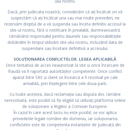
ului nostru.
Dacă, prin judecata noastră, considerăm că ați încălcat ori vă
suspectăm că ați încălcat una sau mai multe prevederi, ne
rezervăm dreptul de a vă suspenda sau înceta definitiv accesul la
site-ul nostru, fără o notificare în prealabil, dumneavoastră
rămânând responsabil pentru daunele sau responsabilitățile
dobândite în timpul utilizării site-ului nostru, incluzând data de
suspendare sau încetare definitivă a accesului.
SOLUȚIONAREA CONFLICTELOR. LEGEA APLICABILĂ
Orice tentativă de acces neautorizat la site și orice încercare de
fraudă va fi raportată autorităților competente. Orice conflict
aparut între SRS și client se încearcă a fi rezolvat pe cale
amiabilă, prin înțelegere între cele doua parti.
Cu toate acestea, dacă reclamația sau disputa dvs. rămâne
nerezolvată, este posibil să fiți eligibil să utilizați platforma online
de soluționare a litigiilor a Comisiei Europene.
În cazul în care acest lucru nu este posibil, se vor aplica
prevederile legale române din domeniu, iar soluționarea
conflictelor este de competenta instanțelor de judecată din