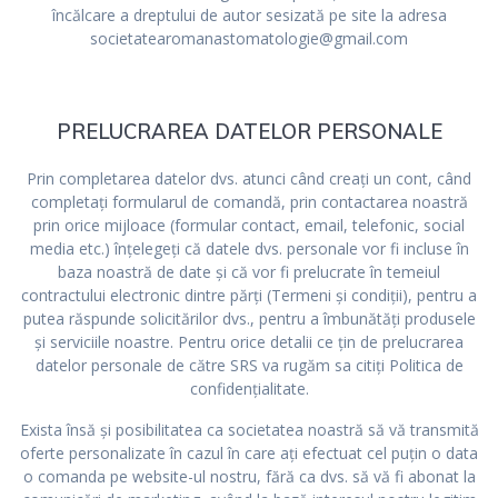
încălcare a dreptului de autor sesizată pe site la adresa
societatearomanastomatologie@gmail.com
PRELUCRAREA DATELOR PERSONALE
Prin completarea datelor dvs. atunci când creați un cont, când
completați formularul de comandă, prin contactarea noastră
prin orice mijloace (formular contact, email, telefonic, social
media etc.) înțelegeți că datele dvs. personale vor fi incluse în
baza noastră de date și că vor fi prelucrate în temeiul
contractului electronic dintre părți (Termeni și condiții), pentru a
putea răspunde solicitărilor dvs., pentru a îmbunătăți produsele
și serviciile noastre. Pentru orice detalii ce țin de prelucrarea
datelor personale de către SRS va rugăm sa citiți Politica de
confidențialitate.
Exista însă și posibilitatea ca societatea noastră să vă transmită
oferte personalizate în cazul în care ați efectuat cel puțin o data
o comanda pe website-ul nostru, fără ca dvs. să vă fi abonat la