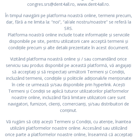
congres.srs@dent4all.ro, www.dent4all.ro.
În timpul navigării pe platforma noastră online, termenii precum,
dar, fără a ne limita la: “noi”, “al/ale nostru/noastre” se referă la
SRS.
Platforma noastră online include toate informațiile și serviciile
disponibile pe site, pentru utilizatorii care acceptă termenii și
condițiile precum și alte detalii prezentate în acest document.
Vizitând platforma noastră online și / sau comandând orice
serviciu sau produs disponibil pe această platformă, vă angajați
să acceptați și să respectați următorii Termeni și Condiții,
incluzând termenii, condițiile și politicile adiționali/le menționate
în cele ce urmează și/sau disponibile prin hyperlink. Acești
Termeni și Condiții se aplică tuturor utilizatorilor platformelor
noastre online, incluzând fără limitare utilizatorii care sunt
navigatori, furnizori, clienți, comercianți, și/sau distribuitori de
conținut.
Vă rugăm să citiți acești Termeni și Condiții, cu atenție, înaintea
utilizării platformelor noastre online. Accesând sau utilizând
orice parte a platformelor noastre online, înseamnă că acceptați