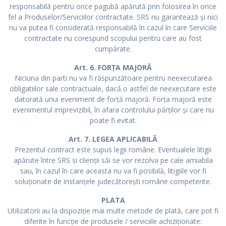
responsabilă pentru orice pagubă apărută prin folosirea în orice
fel a Produselor/Serviciilor contractate. SRS nu garantează și nici
nu va putea fi considerată responsabilă în cazul în care Serviciile
contractate nu corespund scopului pentru care au fost
cumpărate.
Art. 6. FORȚA MAJORĂ
Niciuna din parti nu va fi răspunzătoare pentru neexecutarea
obligatiilor sale contractuale, dacă o astfel de neexecutare este
datorată unui eveniment de forță majoră. Forța majoră este
evenimentul imprevizibil, în afara controlului părților și care nu
poate fi evitat.
Art. 7. LEGEA APLICABILĂ
Prezentul contract este supus legii române. Eventualele litigii
apărute între SRS si clienții săi se vor rezolva pe cale amiabila
sau, în cazul în care aceasta nu va fi posibilă, litigiile vor fi
soluționate de instanțele judecătorești române competente.
PLATA
Utilizatorii au la dispoziție mai multe metode de plată, care pot fi
diferite în funcție de produsele / serviciile achiziționate: