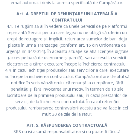
email automat trimis la adresa specificată de Cumpărător.
Art. 4. DREPTUL DE DENUNȚARE UNILATERALĂ A
CONTRATULUI
4.1. Te rugăm să ai în vedere că unele Serviciil de pe Platformă
reprezintă Servicii pentru care legea nu ne obligă să oferim un
drept de retragere și, implicit, returnarea sumelor de bani deja
plătite în urma Tranzacției (conform art. 16 din Ordonanța de
urgență nr. 34/2014). În această situație se află licențele digitale
(acces pe bază de username și parolă), sau accesul la servicii
electronice a căror executare începe la încheierea contractului.
4.4. În cazul achiziției produselor sau serviciilor a cărei executare
nu începe la încheierea contractului, Cumpărătorul are dreptul să
notifice în scris vânzătorului că renunţă la cumpărare, fără
penalităţi şi fără invocarea unui motiv, în termen de 10 zile
lucrătoare de la primirea produsului sau, în cazul prestărilor de
servicii, de la încheierea contractului. În cazul returnării
produsului, rambursarea contravalorii acestuia se va face în cel
mult 30 de zile de la retur.
Art. 5. RĂSPUNDEREA CONTRACTUALĂ
SRS nu își asumă responsabilitatea și nu poate fi făcută