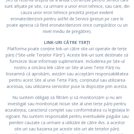
sunt afişate pe site, ca urmare a unor erori tehnice, sau care, din
cauza unor erori tehnice prezintă preţuri evident
eronate/derizorii pentru astfel de Servicii (preţuri pe care le
poate aprecia că fiind eronate/derizorii orice cumpărător cu un
nivel mediu de pregătire).
LINK-URI CĂTRE TERȚI
Platforma poate conține link-uri către site-uri operate de terțe
părți (“Site-urile Terțelor Părți”). Aceste link-uri sunt destinate să
furnizeze doar informații suplimentare. Includerea pe Site-ul
nostru a oricărui link către un Site al unei Terțe Părți nu
înseamnă că aprobăm, avizăm sau acceptăm responsabilitatea
pentru acest Site al unei Terțe Părți, conținutul sau utilizarea
acestuia, sau utilizarea serviciilor puse la dispoziție prin acesta.
Nu suntem obligați să filtrăm și să monitorizăm și nu am
investigat sau monitorizat niciun site al unei terțe părți pentru
acuratețea, caracterul complet sau conformitatea cu legislația în
vigoare. Nu suntem responsabili pentru eventualele pagube sau
pierderi cauzate ca urmare a utilizării de către dvs. a acestor
site-uri sau bazarea pe aceste site-uri ale terțelor părți.