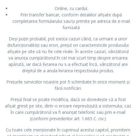
Online, cu cardul.
Prin transfer bancar, conform detaliilor afișate după
completarea formularului sau/și primite pe adresa de e-mail
furnizată
Deși puțin probabil, pot exista cazuri când, ca urmare a unor
disfuncționalități sau erori, prețul ori caracteristicile produsului
afișate pe site să nu fie cele reale. În aceste cazuri, vânzătorul
va anunța cumpărătorul în cel mai scurt timp despre eroarea
apărută, iar dacă livrarea nu s-a efectuat încă, vânzătorul are
dreptul de a anula livrarea respectivului produs.
Prețurile serviciilor noastre pot fi schimbate în orice moment și
fără notificări.
Prețul final se poate modifica, dacă se dovedește că a fost
afișat gresit pe site, dintr-o eroare neprevăzută a sistemului, caz
în care cumpărătorul va fi anunțat telefonic sau prin e-mail
(conform prevederilor art. 1.665 C. civ.)
Cu toate cele menționate în cuprinsul acestui capitol, promitem