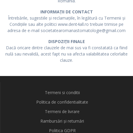
România.
INFORMAȚII DE CONTACT
Întrebările, sugestiile și reclamațiile, în legătură cu Termenii și
Condițiile sau alte politici www.dent4all.ro trebuie trimise pe
adresa de e-mail societatearomanastomatologie@gmail.com
DISPOZIȚII FINALE
Dacă oricare dintre clauzele de mai sus va fi constatată ca fiind
nulă sau nevalidă, acest fapt nu va afecta valabilitatea celorlalte
clauze.
Termeni si conditii
Politica de confidentialitate
Termeni de livrare
Rambursări și returnări
Politica GDPR