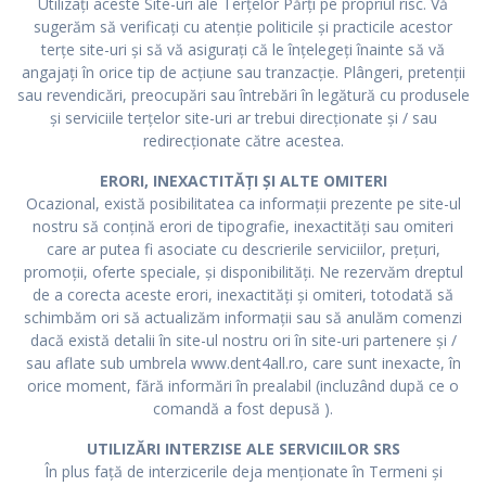
Utilizați aceste Site-uri ale Terțelor Părți pe propriul risc. Vă
sugerăm să verificați cu atenție politicile și practicile acestor
terțe site-uri și să vă asigurați că le înțelegeți înainte să vă
angajați în orice tip de acțiune sau tranzacție. Plângeri, pretenții
sau revendicări, preocupări sau întrebări în legătură cu produsele
și serviciile terțelor site-uri ar trebui direcționate și / sau
redirecționate către acestea.
ERORI, INEXACTITĂȚI ȘI ALTE OMITERI
Ocazional, există posibilitatea ca informații prezente pe site-ul
nostru să conțină erori de tipografie, inexactități sau omiteri
care ar putea fi asociate cu descrierile serviciilor, prețuri,
promoții, oferte speciale, și disponibilități. Ne rezervăm dreptul
de a corecta aceste erori, inexactități și omiteri, totodată să
schimbăm ori să actualizăm informații sau să anulăm comenzi
dacă există detalii în site-ul nostru ori în site-uri partenere și /
sau aflate sub umbrela www.dent4all.ro, care sunt inexacte, în
orice moment, fără informări în prealabil (incluzând după ce o
comandă a fost depusă ).
UTILIZĂRI INTERZISE ALE SERVICIILOR SRS
În plus față de interzicerile deja menționate în Termeni și